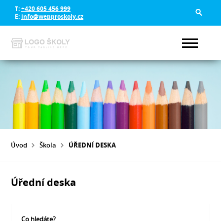
T:
+420 605 456 999
E:
info@webproskoly.cz
Úvod
Škola
ÚŘEDNÍ DESKA
Úřední deska
Co hledáte?