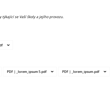
týkající se Vaší školy a jejího provozu.
df
PDF |
_lorem_ipsum 5.pdf
PDF |
_lorem_ipsum.pdf