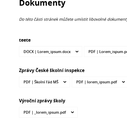
Dokumenty
Do této části stránek můžete umístit libovolné dokumenty 
teete
DOCX |
Lorem_ipsum.docx
PDF |
Lorem_ispum.p
Zprávy České školní inspekce
PDF |
Školní řád MŠ
PDF |
lorem_ipsum.pdf
Výroční zprávy školy
PDF |
_lorem_ipsum.pdf