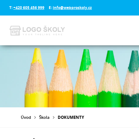
T:
+420 605 456 999
E:
info@webproskoly.cz
Úvod
Škola
DOKUMENTY