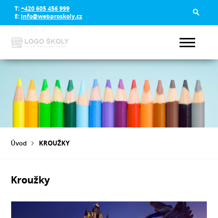
T:
+420 605 456 999
E:
info@webproskoly.cz
Úvod
KROUŽKY
Kroužky