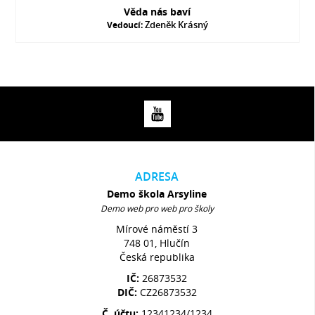
Věda nás baví
Zdeněk Krásný
Vedoucí:
ADRESA
Demo škola Arsyline
Demo web pro web pro školy
Mírové náměstí 3
748 01, Hlučín
Česká republika
IČ:
26873532
DIČ:
CZ26873532
Č. účtu:
12341234/1234