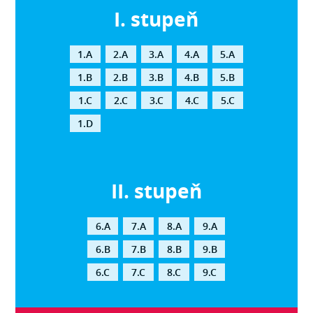
I. stupeň
1.A
2.A
3.A
4.A
5.A
1.B
2.B
3.B
4.B
5.B
1.C
2.C
3.C
4.C
5.C
1.D
II. stupeň
6.A
7.A
8.A
9.A
6.B
7.B
8.B
9.B
6.C
7.C
8.C
9.C