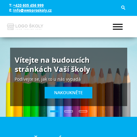
T:
+420 605 456 999
E:
info@webproskoly.cz
Vítejte na budoucích
stránkách Vaší školy
Podívejte se, jak to u nás vypadá
NAKOUKNĚTE